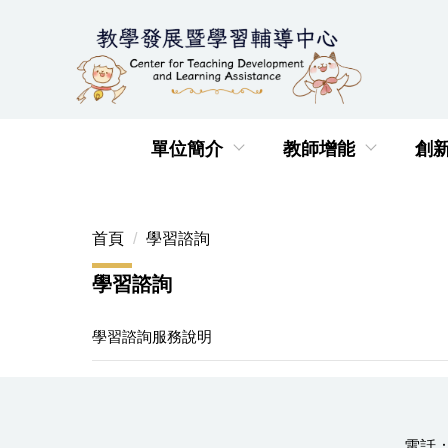
跳
到
主
要
內
容
單位簡介
教師增能
創
區
首頁
學習諮詢
學習諮詢
學習諮詢服務說明
電話：0