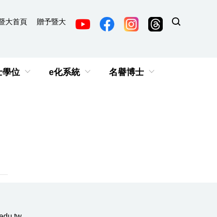
暨大首頁
贈予暨大
士學位
e化系統
名譽博士
du.tw