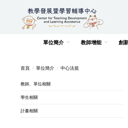
跳
到
主
要
內
容
單位簡介
教師增能
創
區
首頁
單位簡介
中心法規
教師、單位相關
學生相關
計畫相關